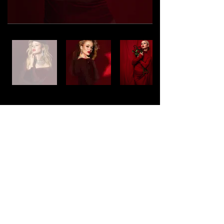
Veronika Marques
​8953 Dietikon, Switzerland
Riedstrasse 6
Phone:
+41 76 8181 000
E-mail:
contact@veronikamarques.ch
IMPRESSUM
PRIVACY POLICY